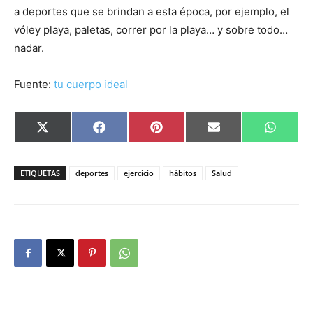
a deportes que se brindan a esta época, por ejemplo, el
vóley playa, paletas, correr por la playa… y sobre todo…
nadar.
Fuente:
tu cuerpo ideal
Compartir
Compartir
Compartir
Compartir
Compar
X
Facebook
Pinterest
Email
Whats
en
en
en
en
en
(Twitter)
ETIQUETAS
deportes
ejercicio
hábitos
Salud