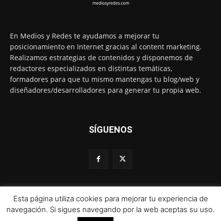
En Medios y Redes te ayudamos a mejorar tu
posicionamiento en Internet gracias al content marketing.
Realizamos estrategias de contenidos y disponemos de
redactores especializados en distintas temáticas,
formadores para que tu mismo mantengas tu blog/web y
diseñadores/desarrolladores para generar tu propia web.
SÍGUENOS
Esta página utiliza cookies para mejorar tu experiencia de
© 1995-2024 Color Vivo Internet. Otros contenidos se cita fuente.
navegación. Si sigues navegando por la web aceptas su uso.