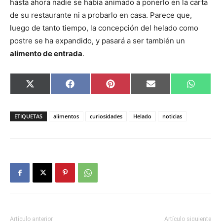
hasta ahora nadie se había animado a ponerlo en la carta
de su restaurante ni a probarlo en casa. Parece que,
luego de tanto tiempo, la concepción del helado como
postre se ha expandido, y pasará a ser también un
alimento de entrada
.
Compartir
Compartir
Compartir
Compartir
Compar
X
Facebook
Pinterest
Email
Whats
en
en
en
en
en
(Twitter)
ETIQUETAS
alimentos
curiosidades
Helado
noticias
Artículo anterior
Artículo siguiente