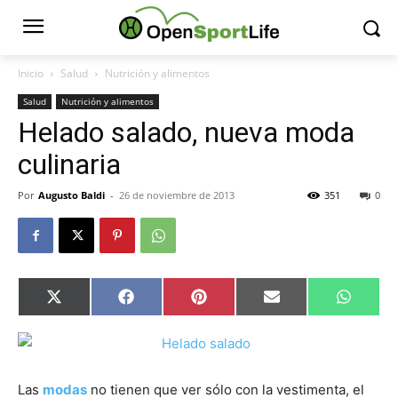
Inicio
Salud
Nutrición y alimentos
Salud
Nutrición y alimentos
Helado salado, nueva moda
culinaria
Por
Augusto Baldi
-
26 de noviembre de 2013
351
0
Compartir
Compartir
Compartir
Compartir
Compar
X
Facebook
Pinterest
Email
Whats
en
en
en
en
en
(Twitter)
Las
modas
no tienen que ver sólo con la vestimenta, el