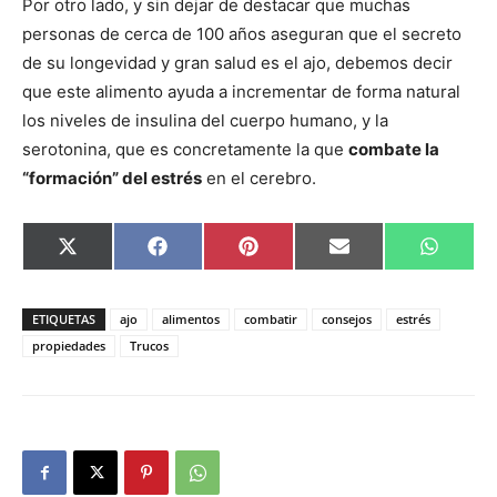
Por otro lado, y sin dejar de destacar que muchas
personas de cerca de 100 años aseguran que el secreto
de su longevidad y gran salud es el ajo, debemos decir
que este alimento ayuda a incrementar de forma natural
los niveles de insulina del cuerpo humano, y la
serotonina, que es concretamente la que
combate la
“formación” del estrés
en el cerebro.
Compartir
Compartir
Compartir
Compartir
Compar
X
Facebook
Pinterest
Email
Whats
en
en
en
en
en
(Twitter)
ETIQUETAS
ajo
alimentos
combatir
consejos
estrés
propiedades
Trucos