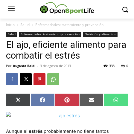
Inicio
Salud
Enfermedades: tratamiento y prevención
Salud
Enfermedades: tratamiento y prevención
Nutrición y alimentos
El ajo, eficiente alimento para
combatir el estrés
Por
Augusto Baldi
-
3 de agosto de 2013
333
0
Compartir
Compartir
Compartir
Compartir
Compar
X
Facebook
Pinterest
Email
Whats
en
en
en
en
en
(Twitter)
Aunque el
estrés
probablemente no tiene tantos