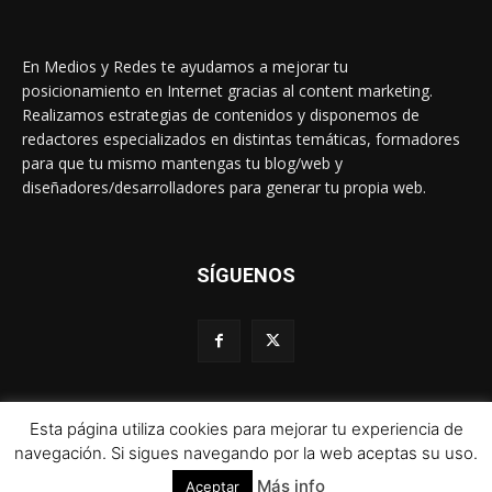
En Medios y Redes te ayudamos a mejorar tu
posicionamiento en Internet gracias al content marketing.
Realizamos estrategias de contenidos y disponemos de
redactores especializados en distintas temáticas, formadores
para que tu mismo mantengas tu blog/web y
diseñadores/desarrolladores para generar tu propia web.
SÍGUENOS
Esta página utiliza cookies para mejorar tu experiencia de
© 1995-2024 Color Vivo Internet. Otros contenidos se cita fuente.
navegación. Si sigues navegando por la web aceptas su uso.
Más info
Aceptar
Aviso legal
Política de privacidad y cookies