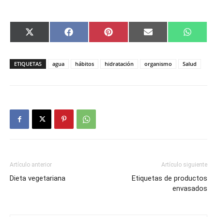
Compartir
Compartir
Compartir
Compartir
Compar
X
Facebook
Pinterest
Email
Whats
en
en
en
en
en
(Twitter)
ETIQUETAS
agua
hábitos
hidratación
organismo
Salud
Artículo anterior
Artículo siguiente
Dieta vegetariana
Etiquetas de productos
envasados