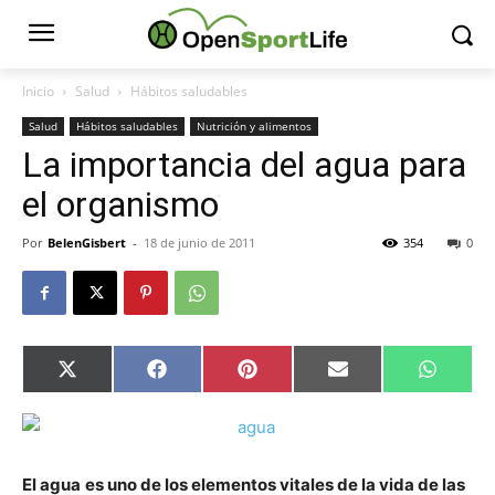
Inicio
Salud
Hábitos saludables
Salud
Hábitos saludables
Nutrición y alimentos
La importancia del agua para
el organismo
Por
BelenGisbert
-
18 de junio de 2011
354
0
Compartir
Compartir
Compartir
Compartir
Compar
X
Facebook
Pinterest
Email
Whats
en
en
en
en
en
(Twitter)
El agua
es uno de los elementos vitales de la vida de las