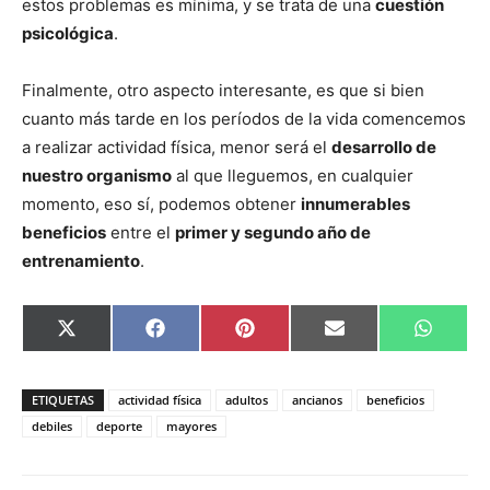
estos problemas es mínima, y se trata de una
cuestión
psicológica
.
Finalmente, otro aspecto interesante, es que si bien
cuanto más tarde en los períodos de la vida comencemos
a realizar actividad física, menor será el
desarrollo de
nuestro organismo
al que lleguemos, en cualquier
momento, eso sí, podemos obtener
innumerables
beneficios
entre el
primer y segundo año de
entrenamiento
.
Compartir
Compartir
Compartir
Compartir
Compar
X
Facebook
Pinterest
Email
Whats
en
en
en
en
en
(Twitter)
ETIQUETAS
actividad física
adultos
ancianos
beneficios
debiles
deporte
mayores