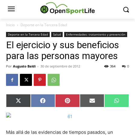
Inicio
Deporte en la Tercera Edad
Deporte en la Tercera Edad
Salud
Enfermedades: tratamiento y prevención
El ejercicio y sus beneficios
para las personas mayores
Por
Augusto Baldi
-
30 de septiembre de 2012
364
0
Compartir
Compartir
Compartir
Compartir
Compar
X
Facebook
Pinterest
Email
Whats
en
en
en
en
en
(Twitter)
Más allá de las evidencias de tiempos pasados, un