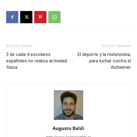
Artículo anterior
Artículo siguiente
3 de cada 4 escolares
El deporte y la melatonina,
españoles no realiza actividad
para luchar contra el
física
Alzheimer
Augusto Baldi