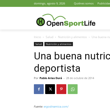
domingo, agosto 9, 2026
Quiénes somos
Publicida
Inicio
Salud
Nutrición y alimentos
Una buena nut
Salud
Nutrición y alimentos
Una buena nutric
deportista
Por
Pablo Arias Durá
-
28 de octubre de 2014
Fuente:
ergodinamica.com/