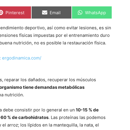
Compartir
Compartir
Compartir
Pinterest
Email
WhatsApp
en
en
en
endimiento deportivo, así como evitar lesiones, es sin
 tensiones físicas impuestas por el entrenamiento duro
ena nutrición, no es posible la restauración física.
s, reparar los dañados, recuperar los músculos
 organismo tiene demandas metabólicas
a nutrición.
a debe consistir por lo general en un
10-15 % de
5-60 % de carbohidratos
. Las proteínas las podemos
el arroz; los lípidos en la mantequilla, la nata, el