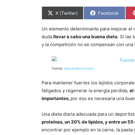
Compartir
Compartir
X (Twitter)
Facebook
en
en
Un elemento determinante para mejorar el r
duda
llevar a cabo una buena dieta
. Si las
y la competición no se compensan con una bu
Fuente:
ergodinamica.com/
Para mantener fuertes los tejidos corporale
fatigados y regenerar la energía perdida,
el
importantes,
por eso es necesaria una buen
Una dieta diaria adecuada para un deportist
proteínas, un 30% de lípidos, y entre un 5
encontrar por ejemplo en la carne, la pasta y 