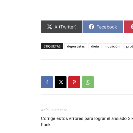
Compartir
Compartir
X (Twitter)
Facebook
en
en
ETIQUETAS
deportistas
dieta
nutrición
prot
Artículo anterior
Corrige estos errores para lograr el ansiado Si
Pack