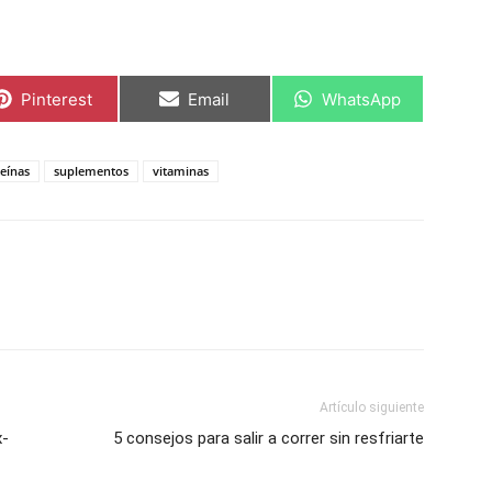
Compartir
Compartir
Compartir
Pinterest
Email
WhatsApp
en
en
en
eínas
suplementos
vitaminas
Artículo siguiente
x-
5 consejos para salir a correr sin resfriarte