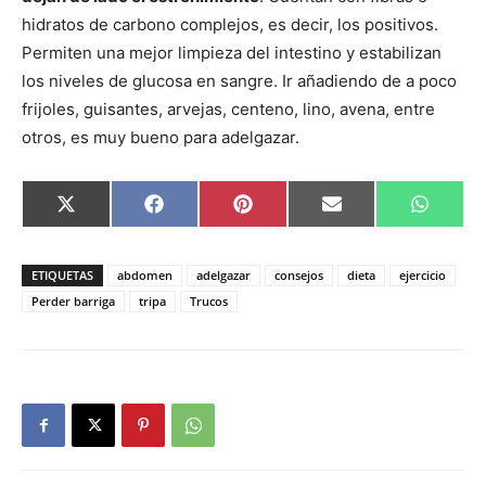
hidratos de carbono complejos, es decir, los positivos.
Permiten una mejor limpieza del intestino y estabilizan
los niveles de glucosa en sangre. Ir añadiendo de a poco
frijoles, guisantes, arvejas, centeno, lino, avena, entre
otros, es muy bueno para adelgazar.
Compartir
Compartir
Compartir
Compartir
Compar
X
Facebook
Pinterest
Email
Whats
en
en
en
en
en
(Twitter)
ETIQUETAS
abdomen
adelgazar
consejos
dieta
ejercicio
Perder barriga
tripa
Trucos