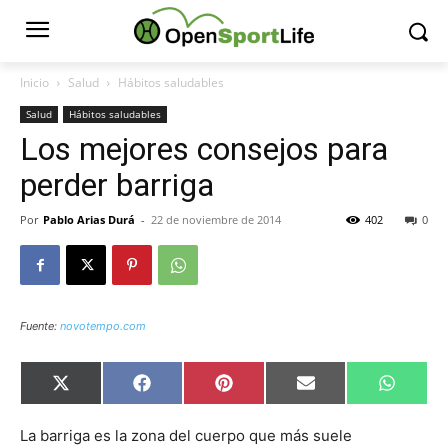
Inicio
Salud
Hábitos saludables
Salud
Hábitos saludables
Los mejores consejos para
perder barriga
Por
Pablo Arias Durá
-
22 de noviembre de 2014
402
0
Fuente:
novotempo.com
Compartir
Compartir
Compartir
Compartir
Compar
X
Facebook
Pinterest
Email
Whats
en
en
en
en
en
(Twitter)
La barriga es la zona del cuerpo que más suele