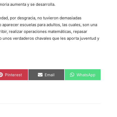
moria aumenta y se desarrolla.
dad, por desgracia, no tuvieron demasiadas
 aparecer escuelas para adultos, las cuales, son una
ibir, realizar operaciones matemáticas, repasar
mo unos verdaderos chavales que les aporta juventud y
Compartir
Compartir
Compartir
Pinterest
Email
WhatsApp
en
en
en