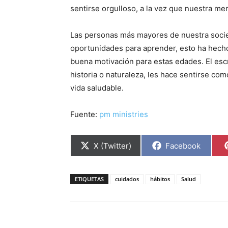
sentirse orgulloso, a la vez que nuestra me
Las personas más mayores de nuestra socie
oportunidades para aprender, esto ha hecho
buena motivación para estas edades. El escr
historia o naturaleza, les hace sentirse co
vida saludable.
Fuente:
pm ministries
Compartir
Compartir
X (Twitter)
Facebook
en
en
ETIQUETAS
cuidados
hábitos
Salud