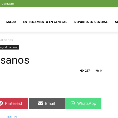
Contacto
SALUD
ENTRENAMIENTO EN GENERAL
DEPORTES EN GENERAL
A
tar sanos
ón y alimentos
 sanos
257
0
Compartir
Compartir
Compartir
Pinterest
Email
WhatsApp
en
en
en