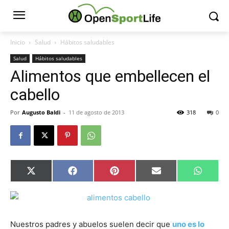
Inicio
Salud
Hábitos saludables
Salud
Hábitos saludables
Alimentos que embellecen el
cabello
Por
Augusto Baldi
-
11 de agosto de 2013
318
0
Compartir
Compartir
Compartir
Compartir
Compar
X
Facebook
Pinterest
Email
Whats
en
en
en
en
en
(Twitter)
Nuestros padres y abuelos suelen decir que
uno es lo