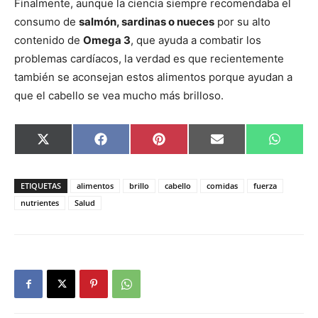
Finalmente, aunque la ciencia siempre recomendaba el
consumo de
salmón, sardinas o nueces
por su alto
contenido de
Omega 3
, que ayuda a combatir los
problemas cardíacos, la verdad es que recientemente
también se aconsejan estos alimentos porque ayudan a
que el cabello se vea mucho más brilloso.
Compartir
Compartir
Compartir
Compartir
Compar
X
Facebook
Pinterest
Email
Whats
en
en
en
en
en
(Twitter)
ETIQUETAS
alimentos
brillo
cabello
comidas
fuerza
nutrientes
Salud