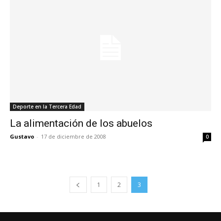
Deporte en la Tercera Edad
La alimentación de los abuelos
Gustavo
-
17 de diciembre de 2008
0
1
2
3