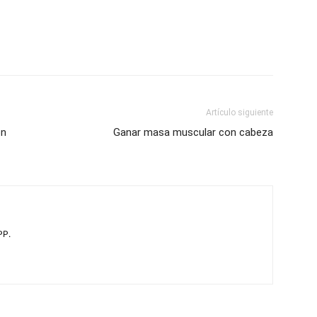
Artículo siguiente
on
Ganar masa muscular con cabeza
PP.