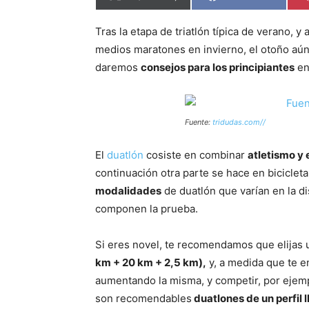
en
en
Tras la etapa de triatlón típica de verano, y
medios maratones en invierno, el otoño aún
daremos
consejos para los principiantes
en
Fuente:
tridudas.com//
El
duatlón
cosiste en combinar
atletismo y 
continuación otra parte se hace en bicicleta
modalidades
de duatlón que varían en la d
componen la prueba.
Si eres novel, te recomendamos que elijas u
km + 20 km + 2,5 km),
y, a medida que te e
aumentando la misma, y competir, por ejemp
son recomendables
duatlones de un perfil l