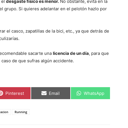
y el
desgaste físico es menor.
No obstante, evita en la
el grupo. Si quieres adelantar en el pelotón hazlo por
r el casco, zapatillas de la bici, etc., ya que detrás de
ulizarías.
s recomendable sacarte una
licencia de un día
, para que
 caso de que sufras algún accidente.
Compartir
Compartir
Compartir
Pinterest
Email
WhatsApp
en
en
en
acion
Running