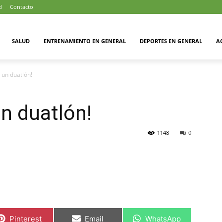
d
Contacto
SALUD
ENTRENAMIENTO EN GENERAL
DEPORTES EN GENERAL
A
 un duatlón!
un duatlón!
1148
0
Compartir
Compartir
Compartir
Pinterest
Email
WhatsApp