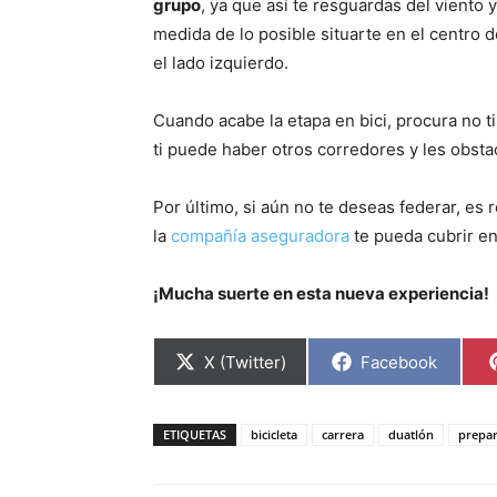
grupo
, ya que así te resguardas del viento 
medida de lo posible situarte en el centro d
el lado izquierdo.
Cuando acabe la etapa en bici, procura no tira
ti puede haber otros corredores y les obstac
Por último, si aún no te deseas federar, e
la
compañía aseguradora
te pueda cubrir en
¡Mucha suerte en esta nueva experiencia!
Compartir
Compartir
X (Twitter)
Facebook
en
en
ETIQUETAS
bicicleta
carrera
duatlón
prepar