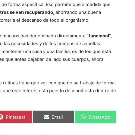
de forma específica. Eso permite que a medida que
tros se van recuperando
, ahorrando una buena
 tomaría el descanso de todo el organismo.
e muchos han denominado directamente “
funcional
”,
de las necesidades y de los tiempos de aquellas
antener una casa y una familia, es de los que está
s que antes dejaban de lado sus cuerpos, ahora
 rutinas tiene que ver con que no se trabaja de forma
no que este interés está puesto de manifiesto dentro de
Compartir
Compartir
Compartir
Pinterest
Email
WhatsApp
en
en
en