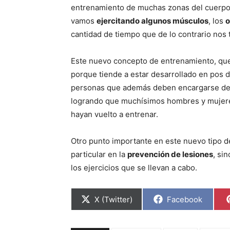
entrenamiento de muchas zonas del cuerpo 
vamos
ejercitando algunos músculos
, los
o
cantidad de tiempo que de lo contrario nos
Este nuevo concepto de entrenamiento, qu
porque tiende a estar desarrollado en pos 
personas que además deben encargarse de m
logrando que muchísimos hombres y mujere
hayan vuelto a entrenar.
Otro punto importante en este nuevo tipo de
particular en la
prevención de lesiones
, si
los ejercicios que se llevan a cabo.
Compartir
Compartir
X (Twitter)
Facebook
en
en