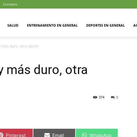
Contacto
SALUD
ENTRENAMIENTO EN GENERAL
DEPORTES EN GENERAL
A
 más duro, otra opción
 más duro, otra
374
0
Compartir
Compartir
Compartir
Pinterest
Email
WhatsApp