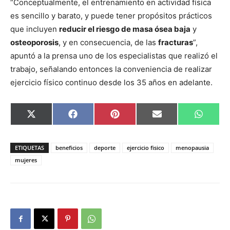
“Conceptualmente, el entrenamiento en actividad física
es sencillo y barato, y puede tener propósitos prácticos
que incluyen
reducir el riesgo de masa ósea baja
y
osteoporosis
, y en consecuencia, de las
fracturas
”,
apuntó a la prensa uno de los especialistas que realizó el
trabajo, señalando entonces la conveniencia de realizar
ejercicio físico continuo desde los 35 años en adelante.
Compartir
Compartir
Compartir
Compartir
Compar
X
Facebook
Pinterest
Email
Whats
en
en
en
en
en
(Twitter)
ETIQUETAS
beneficios
deporte
ejercicio fisico
menopausia
mujeres