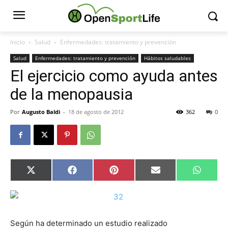
Inicio
Salud
Enfermedades: tratamiento y prevención
Salud
Enfermedades: tratamiento y prevención
Hábitos saludables
El ejercicio como ayuda antes
de la menopausia
Por
Augusto Baldi
-
18 de agosto de 2012
362
0
Compartir
Compartir
Compartir
Compartir
Compar
X
Facebook
Pinterest
Email
Whats
en
en
en
en
en
(Twitter)
Según ha determinado un estudio realizado