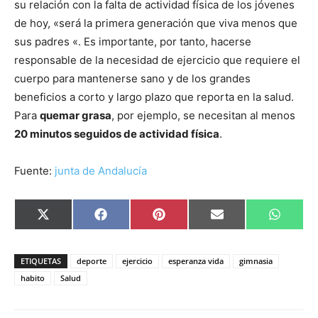
su relación con la falta de actividad física de los jóvenes
de hoy, «será la primera generación que viva menos que
sus padres «. Es importante, por tanto, hacerse
responsable de la necesidad de ejercicio que requiere el
cuerpo para mantenerse sano y de los grandes
beneficios a corto y largo plazo que reporta en la salud.
Para
quemar grasa
, por ejemplo, se necesitan al menos
20 minutos seguidos de actividad física
.
Fuente:
junta de Andalucía
Compartir
Compartir
Compartir
Compartir
Compar
X
Facebook
Pinterest
Email
Whats
en
en
en
en
en
(Twitter)
ETIQUETAS
deporte
ejercicio
esperanza vida
gimnasia
habito
Salud