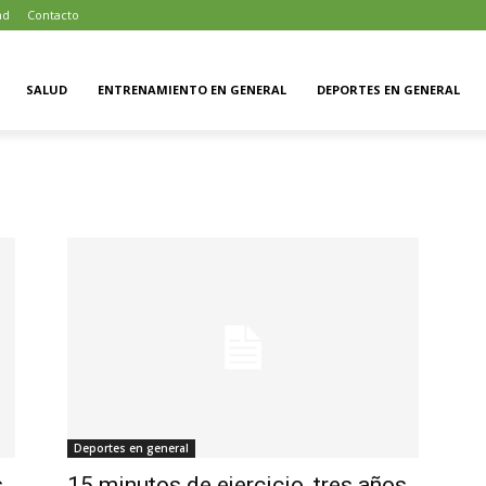
ad
Contacto
SALUD
ENTRENAMIENTO EN GENERAL
DEPORTES EN GENERAL
Deportes en general
s
15 minutos de ejercicio, tres años