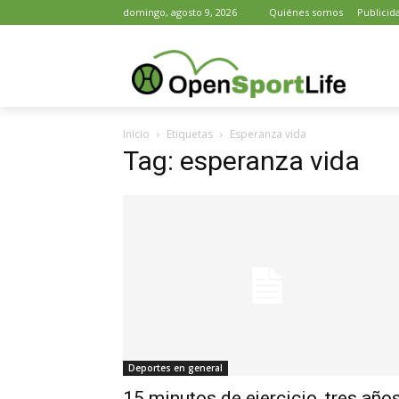
domingo, agosto 9, 2026
Quiénes somos
Publicid
Inicio
Etiquetas
Esperanza vida
Tag: esperanza vida
Deportes en general
15 minutos de ejercicio, tres año