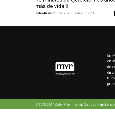
más de vida II
BelenGisbert
-
25 de septiembre de 2011
En M
en I
de c
dist
tu b
prop
© 1995-2024 Color Vivo Internet. Otros contenidos se c