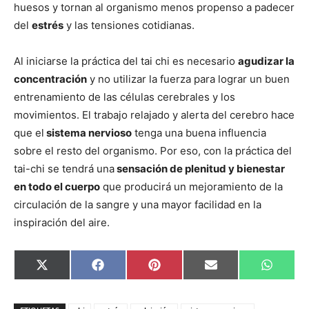
huesos y tornan al organismo menos propenso a padecer
del
estrés
y las tensiones cotidianas.
Al iniciarse la práctica del tai chi es necesario
agudizar la
concentración
y no utilizar la fuerza para lograr un buen
entrenamiento de las células cerebrales y los
movimientos. El trabajo relajado y alerta del cerebro hace
que el
sistema nervioso
tenga una buena influencia
sobre el resto del organismo. Por eso, con la práctica del
tai-chi se tendrá una
sensación de plenitud y bienestar
en todo el cuerpo
que producirá un mejoramiento de la
circulación de la sangre y una mayor facilidad en la
inspiración del aire.
Compartir
Compartir
Compartir
Compartir
Compar
X
Facebook
Pinterest
Email
Whats
en
en
en
en
en
(Twitter)