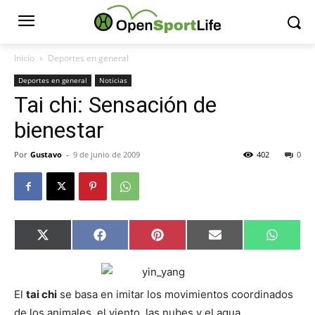
Inicio
Deportes en general
Deportes en general
Noticias
Tai chi: Sensación de
bienestar
Por
Gustavo
-
9 de junio de 2009
402
0
Compartir
Compartir
Compartir
Compartir
Compar
X
Facebook
Pinterest
Email
Whats
en
en
en
en
en
(Twitter)
El
tai chi
se basa en imitar los movimientos coordinados
de los animales, el viento, las nubes y el agua.