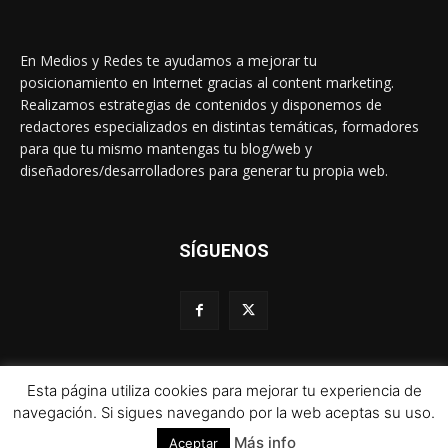
En Medios y Redes te ayudamos a mejorar tu
posicionamiento en Internet gracias al content marketing.
Realizamos estrategias de contenidos y disponemos de
redactores especializados en distintas temáticas, formadores
para que tu mismo mantengas tu blog/web y
diseñadores/desarrolladores para generar tu propia web.
SÍGUENOS
Esta página utiliza cookies para mejorar tu experiencia de
© 1995-2024 Color Vivo Internet. Otros contenidos se cita fuente.
navegación. Si sigues navegando por la web aceptas su uso.
Más info
Aceptar
Aviso legal
Política de privacidad y cookies