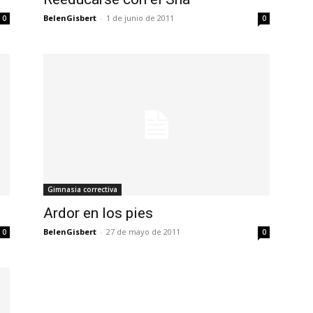
BelenGisbert
-
1 de junio de 2011
0
0
Gimnasia correctiva
Ardor en los pies
BelenGisbert
-
27 de mayo de 2011
0
0