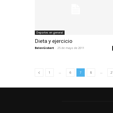
Deportes en general
Dieta y ejercicio
BelenGisbert
-
25 de mayo de 2011
...
...
1
6
7
8
2