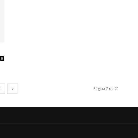
0
1
Página 7 de 21