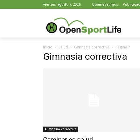
viernes, agosto 7, 2026
Quiénes somos
Publicida
Inicio
Salud
Gimnasia correctiva
Página 7
Gimnasia correctiva
Gimnasia correctiva
Caminar es salud