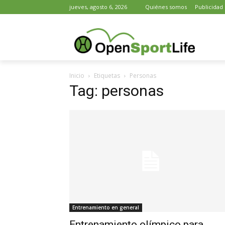
jueves, agosto 6, 2026
Quiénes somos
Publicidad
Inicio
Etiquetas
Personas
Tag: personas
Entrenamiento en general
Entrenamiento olímpico para