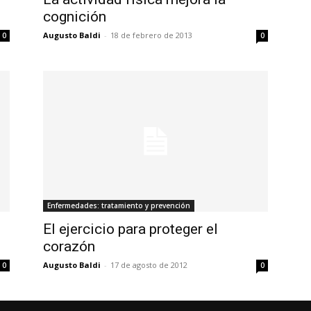
cognición
Augusto Baldi
-
18 de febrero de 2013
0
0
Enfermedades: tratamiento y prevención
El ejercicio para proteger el
corazón
Augusto Baldi
-
17 de agosto de 2012
0
0