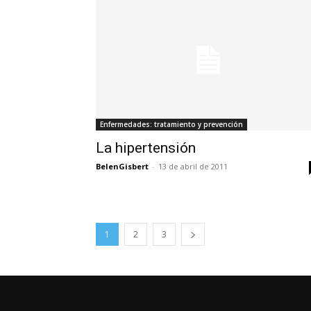
Enfermedades: tratamiento y prevención
La hipertensión
BelenGisbert
-
13 de abril de 2011
1
2
3