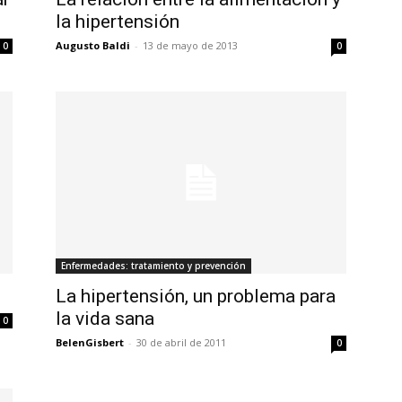
la hipertensión
Augusto Baldi
-
13 de mayo de 2013
0
0
Enfermedades: tratamiento y prevención
La hipertensión, un problema para
la vida sana
0
BelenGisbert
-
30 de abril de 2011
0