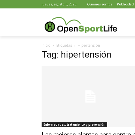
jueves, agosto 6, 2026
Quiénes somos
Publicidad
Inicio
Etiquetas
Hipertensión
Tag: hipertensión
Enfermedades: tratamiento y prevención
Las mejores plantas para control