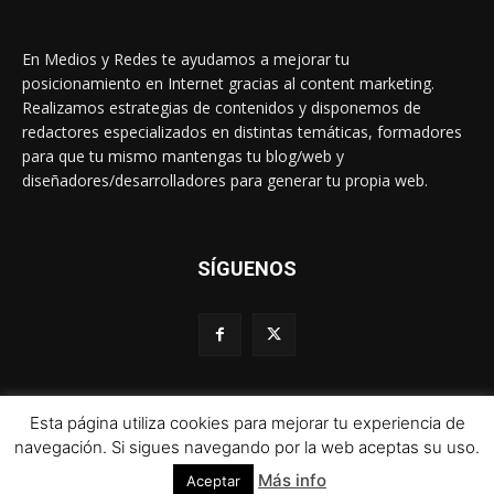
En Medios y Redes te ayudamos a mejorar tu
posicionamiento en Internet gracias al content marketing.
Realizamos estrategias de contenidos y disponemos de
redactores especializados en distintas temáticas, formadores
para que tu mismo mantengas tu blog/web y
diseñadores/desarrolladores para generar tu propia web.
SÍGUENOS
Esta página utiliza cookies para mejorar tu experiencia de
© 1995-2024 Color Vivo Internet. Otros contenidos se cita fuente.
navegación. Si sigues navegando por la web aceptas su uso.
Más info
Aceptar
Aviso legal
Política de privacidad y cookies