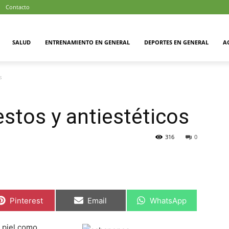
Contacto
SALUD
ENTRENAMIENTO EN GENERAL
DEPORTES EN GENERAL
A
s
stos y antiestéticos
316
0
Compartir
Compartir
Compartir
Pinterest
Email
WhatsApp
en
en
en
 piel como