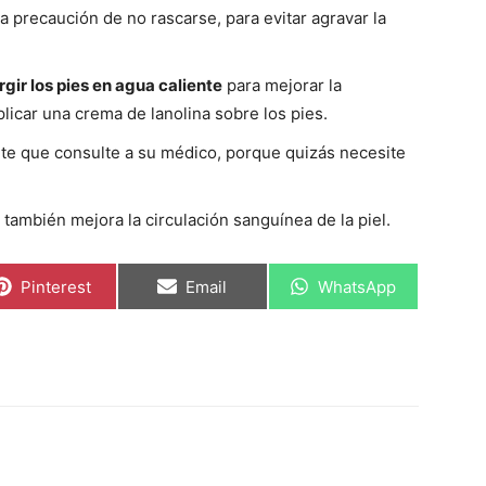
 precaución de no rascarse, para evitar agravar la
gir los pies en agua caliente
para mejorar la
licar una crema de lanolina sobre los pies.
nte que consulte a su médico, porque quizás necesite
también mejora la circulación sanguínea de la piel.
Compartir
Compartir
Compartir
Pinterest
Email
WhatsApp
en
en
en