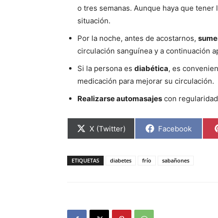
o tres semanas. Aunque haya que tener la
situación.
Por la noche, antes de acostarnos,
sumer
circulación sanguínea y a continuación ap
Si la persona es
diabética
, es convenie
medicación para mejorar su circulación.
Realizarse automasajes
con regularidad 
Compartir
Compartir
X (Twitter)
Facebook
en
en
ETIQUETAS
diabetes
frío
sabañones