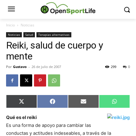
Inicio
Noticias
Noticias
Salud
Terapias alternativas
Reiki, salud de cuerpo y
mente
Por
Gustavo
-
26 de julio de 2007
299
0
Compartir
Compartir
Compartir
Comparti
X
Facebook
Email
WhatsAp
en
en
en
en
(Twitter)
Qué es el reiki
Es una forma de apoyo para cambiar las
conductas y actitudes indeseables, a través de la