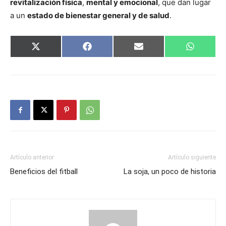
revitalización física
,
mental y emocional
, que dan lugar
a un
estado de bienestar general y de salud
.
Compartir
Compartir
Compartir
Comparti
X
Facebook
Email
WhatsAp
en
en
en
en
(Twitter)
Artículo anterior
Artículo siguiente
Beneficios del fitball
La soja, un poco de historia