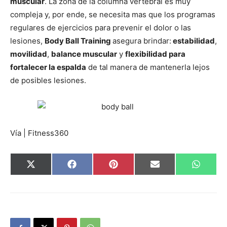
muscular
. La zona de la columna vertebral es muy
compleja y, por ende, se necesita mas que los programas
regulares de ejercicios para prevenir el dolor o las
lesiones,
Body Ball Training
asegura brindar:
estabilidad
,
movilidad
,
balance muscular
y
flexibilidad para
fortalecer la espalda
de tal manera de mantenerla lejos
de posibles lesiones.
Vía | Fitness360
Compartir
Compartir
Compartir
Compartir
Compar
X
Facebook
Pinterest
Email
Whats
en
en
en
en
en
(Twitter)