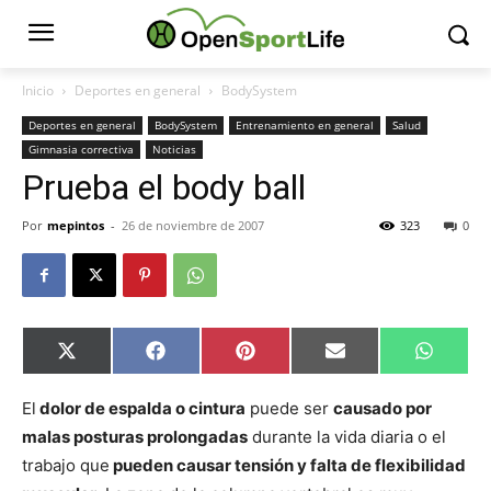
Inicio
Deportes en general
BodySystem
Deportes en general
BodySystem
Entrenamiento en general
Salud
Gimnasia correctiva
Noticias
Prueba el body ball
Por
mepintos
-
26 de noviembre de 2007
323
0
Compartir
Compartir
Compartir
Compartir
Compar
X
Facebook
Pinterest
Email
Whats
en
en
en
en
en
(Twitter)
El
dolor de espalda o cintura
puede ser
causado por
malas posturas prolongadas
durante la vida diaria o el
trabajo que
pueden causar tensión y falta de flexibilidad