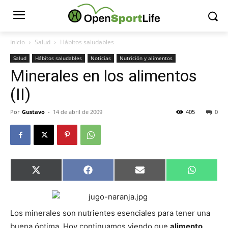
Inicio
Salud
Hábitos saludables
Salud
Hábitos saludables
Noticias
Nutrición y alimentos
Minerales en los alimentos
(II)
Por
Gustavo
-
14 de abril de 2009
405
0
Compartir
Compartir
Compartir
Comparti
X
Facebook
Email
WhatsAp
en
en
en
en
(Twitter)
Los minerales son nutrientes esenciales para tener una
buena óptima. Hoy continuamos viendo que
alimento