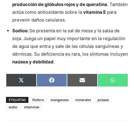
producción de glóbulos rojos y de queratina
. También
actúa como antioxidante sobre la
vitamina E
para
prevenir daños celulares.
Sodios:
Se presenta en la sal de mesa y la salsa de
soja. Juega un papel muy importante en la regulación
de agua que entra y sale de las células sanguíneas y
dérmicas. Su deficiencia es rara, los síntomas incluyen
naúsea y debilidad
.
Compartir
Compartir
Compartir
Comparti
X
Facebook
Email
WhatsAp
en
en
en
en
(Twitter)
ETIQUETAS
fósforo
manganeso
minerales
potasio
sodio
vitaminas