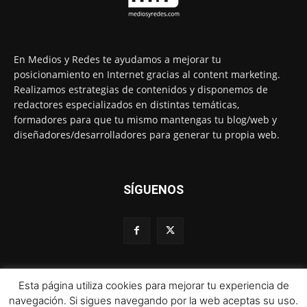
En Medios y Redes te ayudamos a mejorar tu
posicionamiento en Internet gracias al content marketing.
Realizamos estrategias de contenidos y disponemos de
redactores especializados en distintas temáticas,
formadores para que tu mismo mantengas tu blog/web y
diseñadores/desarrolladores para generar tu propia web.
SÍGUENOS
Esta página utiliza cookies para mejorar tu experiencia de
© 1995-2024 Color Vivo Internet. Otros contenidos se cita fuente.
navegación. Si sigues navegando por la web aceptas su uso.