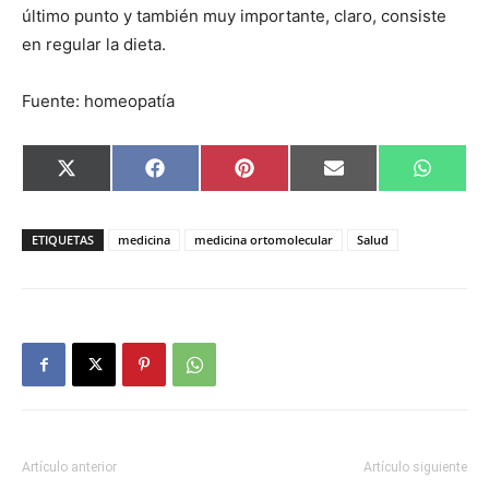
último punto y también muy importante, claro, consiste
en regular la dieta.
Fuente: homeopatía
Compartir
Compartir
Compartir
Compartir
Compar
X
Facebook
Pinterest
Email
Whats
en
en
en
en
en
(Twitter)
ETIQUETAS
medicina
medicina ortomolecular
Salud
Artículo anterior
Artículo siguiente