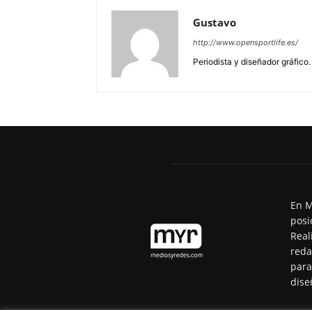
Gustavo
http://www.opensportlife.es/
Periodista y diseñador gráfico.
En M
posi
Real
reda
para
dise