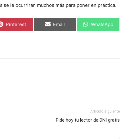
s se le ocurrirán muchos más para poner en práctica.
Compartir
Compartir
Compartir
Pinterest
Email
WhatsApp
en
en
en
Artículo siguiente
Pide hoy tu lector de DNI gratis