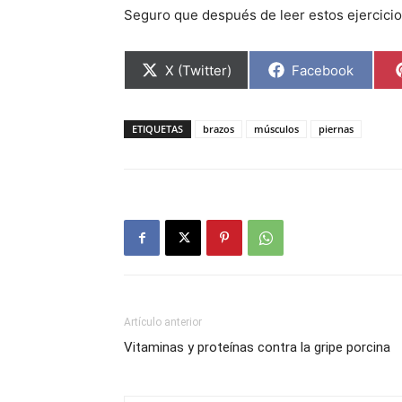
Seguro que después de leer estos ejercicio
Compartir
Compartir
X (Twitter)
Facebook
en
en
ETIQUETAS
brazos
músculos
piernas
Artículo anterior
Vitaminas y proteínas contra la gripe porcina