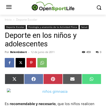
Inicio
Deporte Escolar
Deporte Escolar
Fisiología y anatomía de la Actividad Física
Salud
Deporte en los niños y
adolescentes
Por
BelenGisbert
-
12 de junio de 2011
459
0
Compartir
Compartir
Compartir
Compartir
Compar
X
Facebook
Pinterest
Email
Whats
en
en
en
en
en
(Twitter)
Es
recomendable y necesario
, que los niños realicen