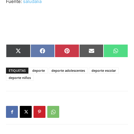
Fuente:
saludalia
Compartir
Compartir
Compartir
Compartir
Compar
X
Facebook
Pinterest
Email
Whats
en
en
en
en
en
(Twitter)
ETIQUETAS
deporte
deporte adolescentes
deporte escolar
deporte niños