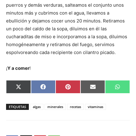
puerros y demás verduras, salteamos el conjunto unos
minutos más y cubrimos con el agua, llevamos a
ebullición y dejamos cocer unos 20 minutos. Retiramos
un poco del caldo de la sopa, diluimos en él las
cucharaditas de miso e incorporamos a la sopa, diluimos
homogéneamente y retiramos del fuego, servimos
espolvoreando cada recipiente con cilantro picado.
¡
Y a comer
!
Compartir
Compartir
Compartir
Compartir
Compar
X
Facebook
Pinterest
Email
Whats
en
en
en
en
en
(Twitter)
ETIQUETAS
algas
minerales
recetas
vitaminas