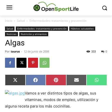
Inicio
Salud
Enfermedades: tratamiento y prevención
Salud
Enfermedades: tratamiento y prevención
Hábitos saludables
Noticias
Nutrición y alimentos
Algas
Por
taurus
-
12 de junio de 2008
333
0
Compartir
Compartir
Compartir
Compartir
Compar
X
Facebook
Pinterest
Email
Whats
en
en
en
en
en
(Twitter)
Vamos a ver distintos tipos de algas, sus
vitaminas, modos de empleo, utilización y
alguna receta para los más cocinillas.