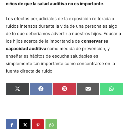
niños de que la salud auditiva no es importante
.
Los efectos perjudiciales de la exposición reiterada a
ruidos intensos durante la vida de una persona es algo
de lo que deberíamos advertir a nuestros hijos. Educar a
los hijos acerca de la importancia de
conservar su
capacidad auditiva
como medida de prevención, y
enseñarles hábitos de escucha saludables es
simplemente tan importante como concentrarse en la
fuente directa de ruido.
Compartir
Compartir
Compartir
Compartir
Compar
X
Facebook
Pinterest
Email
Whats
en
en
en
en
en
(Twitter)