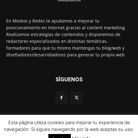
En Medios y Redes te ayudamos a mejorar tu
posicionamiento en Internet gracias al content marketing.
Realizamos estrategias de contenidos y disponemos de
redactores especializados en distintas temáticas,
formadores para que tu mismo mantengas tu blog/web y
diseñadores/desarrolladores para generar tu propia web.
SÍGUENOS
Esta página utiliza cookies para mejorar tu experiencia de
© 1995-2024 Color Vivo Internet. Otros contenidos se cita fuente.
navegación. Si sigues navegando por la web aceptas su uso.