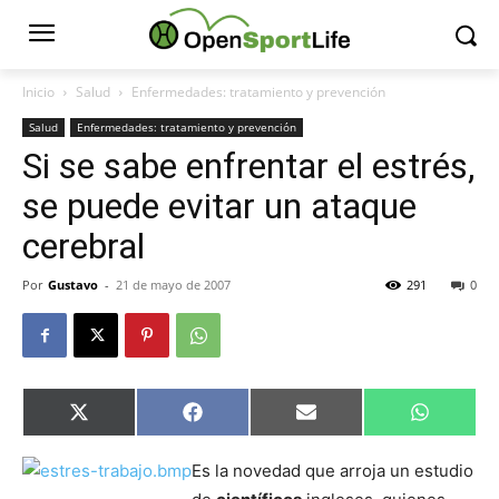
Inicio
Salud
Enfermedades: tratamiento y prevención
Salud
Enfermedades: tratamiento y prevención
Si se sabe enfrentar el estrés,
se puede evitar un ataque
cerebral
Por
Gustavo
-
21 de mayo de 2007
291
0
Compartir
Compartir
Compartir
Comparti
X
Facebook
Email
WhatsAp
en
en
en
en
(Twitter)
Es la novedad que arroja un estudio