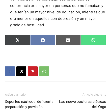
coherencia era mayor en personas que no fumaban y
que tenían un mayor nivel de educación, mientras que
era menor en aquellos con depresión y un mayor
grado de hostilidad.
Compartir
Compartir
Compartir
Comparti
X
Facebook
Email
WhatsAp
en
en
en
en
(Twitter)
Artículo anterior
Artículo siguiente
Deportes náuticos: deficiente
Las nueve posturas clásicas
preparación y previsión
del Yoga