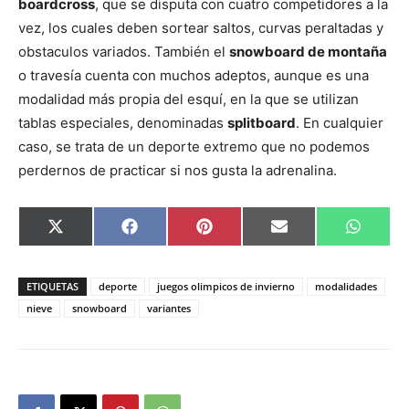
boardcross
, que se disputa con cuatro competidores a la
vez, los cuales deben sortear saltos, curvas peraltadas y
obstaculos variados. También el
snowboard de montaña
o travesía cuenta con muchos adeptos, aunque es una
modalidad más propia del esquí, en la que se utilizan
tablas especiales, denominadas
splitboard
. En cualquier
caso, se trata de un deporte extremo que no podemos
perdernos de practicar si nos gusta la adrenalina.
Compartir
Compartir
Compartir
Compartir
Compar
X
Facebook
Pinterest
Email
Whats
en
en
en
en
en
(Twitter)
ETIQUETAS
deporte
juegos olimpicos de invierno
modalidades
nieve
snowboard
variantes