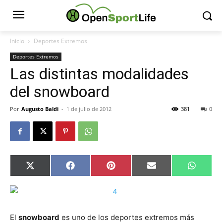
Inicio
Deportes Extremos
Deportes Extremos
Las distintas modalidades
del snowboard
Por
Augusto Baldi
-
1 de julio de 2012
381
0
Compartir
Compartir
Compartir
Compartir
Compar
X
Facebook
Pinterest
Email
Whats
en
en
en
en
en
(Twitter)
El
snowboard
es uno de los deportes extremos más