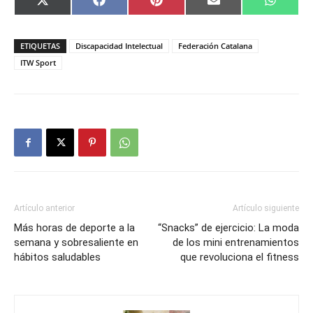
Compartir
Compartir
Compartir
Compartir
Compar
X
Facebook
Pinterest
Email
Whats
en
en
en
en
en
(Twitter)
ETIQUETAS
Discapacidad Intelectual
Federación Catalana
ITW Sport
Artículo anterior
Artículo siguiente
Más horas de deporte a la
“Snacks” de ejercicio: La moda
semana y sobresaliente en
de los mini entrenamientos
hábitos saludables
que revoluciona el fitness