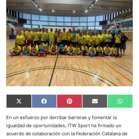
Compartir
Compartir
Compartir
Compartir
Compar
X
Facebook
Pinterest
Email
Whats
en
en
en
en
en
(Twitter)
En un esfuerzo por derribar barreras y fomentar la
igualdad de oportunidades, ITW Sport ha firmado un
acuerdo de colaboración con la Federación Catalana de