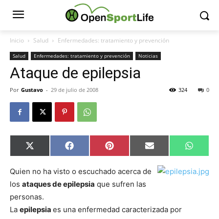
Inicio
Salud
Enfermedades: tratamiento y prevención
Salud
Enfermedades: tratamiento y prevención
Noticias
Ataque de epilepsia
Por
Gustavo
-
29 de julio de 2008
324
0
Compartir
Compartir
Compartir
Compartir
Compar
X
Facebook
Pinterest
Email
Whats
en
en
en
en
en
(Twitter)
Quien no ha visto o escuchado acerca de
los
ataques de epilepsia
que sufren las
personas.
La
epilepsia
es una enfermedad caracterizada por