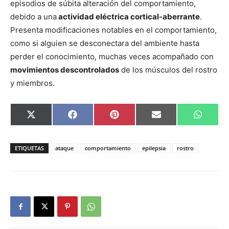
episodios de súbita alteración del comportamiento,
debido a una
actividad eléctrica cortical-aberrante
.
Presenta modificaciones notables en el comportamiento,
como si alguien se desconectara del ambiente hasta
perder el conocimiento, muchas veces acompañado con
movimientos descontrolados
de los músculos del rostro
y miembros.
Compartir
Compartir
Compartir
Compartir
Compar
X
Facebook
Pinterest
Email
Whats
en
en
en
en
en
(Twitter)
ETIQUETAS
ataque
comportamiento
epilepsia
rostro