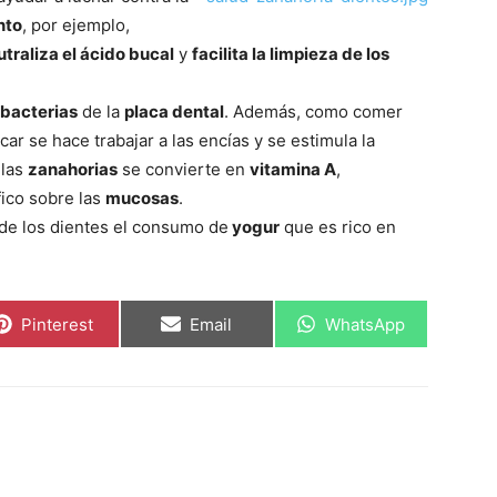
nto
, por ejemplo,
utraliza el ácido bucal
y
facilita la limpieza de los
bacterias
de la
placa dental
. Además, como comer
ar se hace trabajar a las encías y se estimula la
las
zanahorias
se convierte en
vitamina A
,
ico sobre las
mucosas
.
de los dientes el consumo de
yogur
que es rico en
Compartir
Compartir
Compartir
Pinterest
Email
WhatsApp
en
en
en