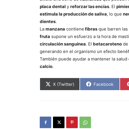
placa dental
y
reforzar las encías
. El
pimie
estimula la producción de saliva
, lo que
ne
dientes
.
La
manzana
contiene
fibras
que barren las
fruta
supone un esfuerzo a la hora de mastic
circulación sanguínea
. El
betacaroteno
de 
generando en el organismo un efecto benéf
También puede ayudar a mantener la salud 
calcio
.
Compartir
Compartir
X (Twitter)
Facebook
en
en