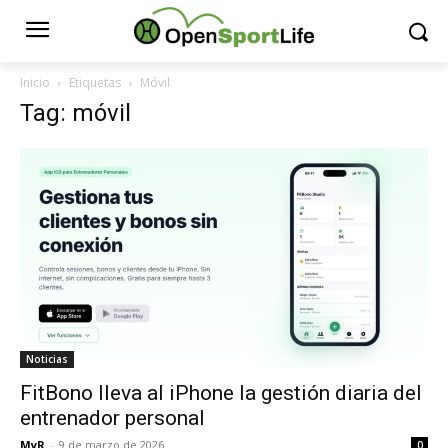
Inicio
Etiquetas
Móvil
Tag: móvil
Noticias
FitBono lleva al iPhone la gestión diaria del
entrenador personal
MyR
-
9 de marzo de 2026
0