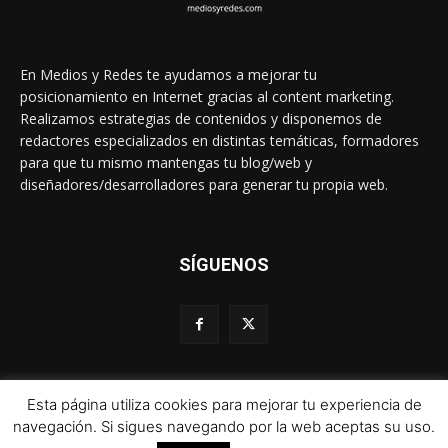
En Medios y Redes te ayudamos a mejorar tu
posicionamiento en Internet gracias al content marketing.
Realizamos estrategias de contenidos y disponemos de
redactores especializados en distintas temáticas, formadores
para que tu mismo mantengas tu blog/web y
diseñadores/desarrolladores para generar tu propia web.
SÍGUENOS
Esta página utiliza cookies para mejorar tu experiencia de
© 1995-2024 Color Vivo Internet. Otros contenidos se cita fuente.
navegación. Si sigues navegando por la web aceptas su uso.