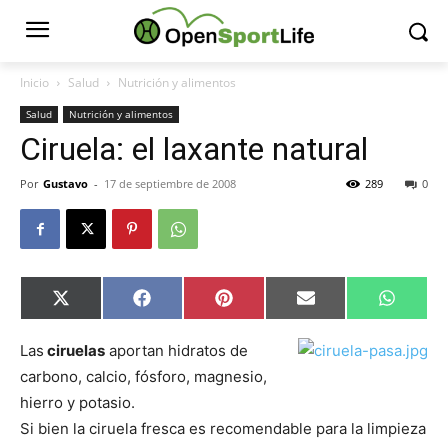
Inicio
Salud
Nutrición y alimentos
Salud
Nutrición y alimentos
Ciruela: el laxante natural
Por
Gustavo
-
17 de septiembre de 2008
289
0
Compartir
Compartir
Compartir
Compartir
Compar
X
Facebook
Pinterest
Email
Whats
en
en
en
en
en
(Twitter)
Las
ciruelas
aportan hidratos de
carbono, calcio, fósforo, magnesio,
hierro y potasio.
Si bien la ciruela fresca es recomendable para la limpieza