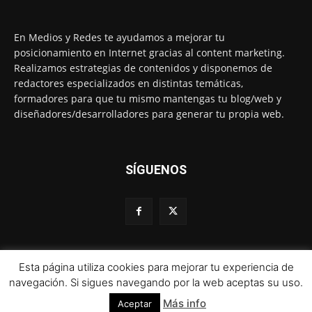
En Medios y Redes te ayudamos a mejorar tu
posicionamiento en Internet gracias al content marketing.
Realizamos estrategias de contenidos y disponemos de
redactores especializados en distintas temáticas,
formadores para que tu mismo mantengas tu blog/web y
diseñadores/desarrolladores para generar tu propia web.
SÍGUENOS
Esta página utiliza cookies para mejorar tu experiencia de
© 1995-2024 Color Vivo Internet. Otros contenidos se cita fuente.
navegación. Si sigues navegando por la web aceptas su uso.
Más info
Aceptar
Aviso legal
Política de privacidad y cookies