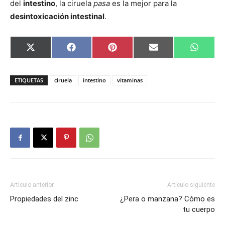
del
intestino
, la ciruela
pasa
es la mejor para la
desintoxicación intestinal
.
Compartir
Compartir
Compartir
Compartir
Compar
X
Facebook
Pinterest
Email
Whats
en
en
en
en
en
(Twitter)
ETIQUETAS
ciruela
intestino
vitaminas
Artículo anterior
Artículo siguiente
Propiedades del zinc
¿Pera o manzana? Cómo es
tu cuerpo