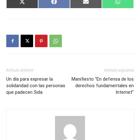
Compartir
Compartir
Compartir
Comparti
X
Facebook
Email
WhatsAp
en
en
en
en
(Twitter)
Artículo anterior
Artículo siguiente
Un día para expresar la
Manifiesto “En defensa de los
solidaridad con las personas
derechos fundamentales en
que padecen Sida
Internet”