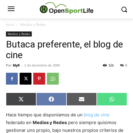
Inicio
Medios y Redes
Medios y Redes
Butaca preferente, el blog de
cine
Por
MyR
-
2 de diciembre de 2009
326
0
Compartir
Compartir
Compartir
Comparti
X
Facebook
Email
WhatsAp
en
en
en
en
(Twitter)
Hace tiempo que disponíamos de un
blog de cine
federado en
Medios y Redes
pero siempre quisimos
gestionar uno propio, bajo nuestros propios criterios de