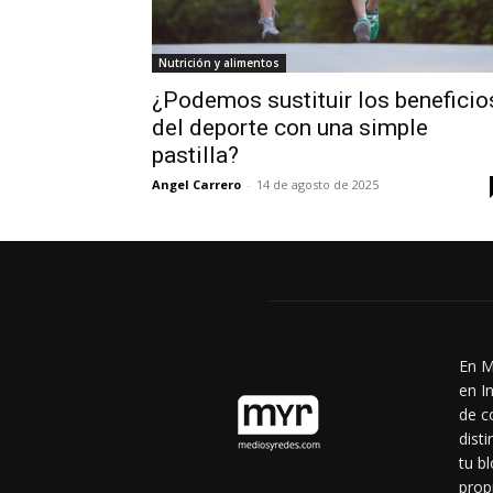
Nutrición y alimentos
¿Podemos sustituir los beneficio
del deporte con una simple
pastilla?
Angel Carrero
-
14 de agosto de 2025
En M
en I
de c
dist
tu b
prop