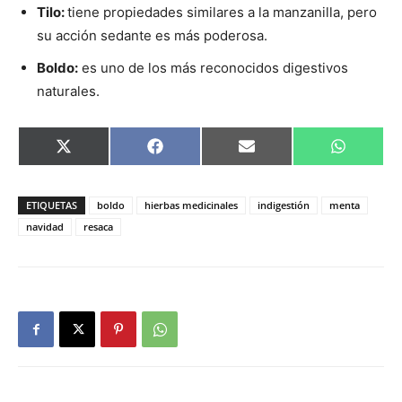
Tilo:
tiene propiedades similares a la manzanilla, pero
su acción sedante es más poderosa.
Boldo:
es uno de los más reconocidos digestivos
naturales.
Compartir
Compartir
Compartir
Comparti
X
Facebook
Email
WhatsAp
en
en
en
en
(Twitter)
ETIQUETAS
boldo
hierbas medicinales
indigestión
menta
navidad
resaca