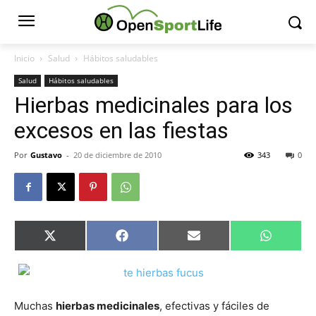
Inicio
Salud
Hábitos saludables
Salud
Hábitos saludables
Hierbas medicinales para los
excesos en las fiestas
Por
Gustavo
-
20 de diciembre de 2010
343
0
Compartir
Compartir
Compartir
Comparti
X
Facebook
Email
WhatsAp
en
en
en
en
(Twitter)
Muchas
hierbas medicinales
, efectivas y fáciles de