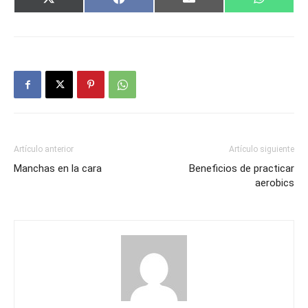
Compartir
Compartir
Compartir
Comparti
X
Facebook
Email
WhatsAp
en
en
en
en
(Twitter)
Artículo anterior
Artículo siguiente
Manchas en la cara
Beneficios de practicar
aerobics