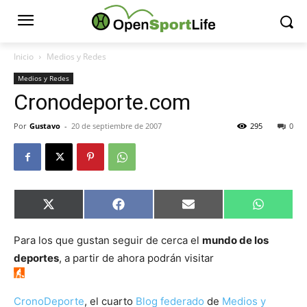
Inicio
Medios y Redes
Medios y Redes
Cronodeporte.com
Por
Gustavo
-
20 de septiembre de 2007
295
0
Compartir
Compartir
Compartir
Comparti
X
Facebook
Email
WhatsAp
en
en
en
en
(Twitter)
Para los que gustan seguir de cerca el
mundo de los
deportes
, a partir de ahora podrán visitar
CronoDeporte
, el cuarto
Blog federado
de
Medios y