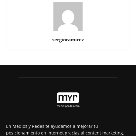
sergioramirez
En Medios y Redes te ayudamos a mejorar tu
posicionamiento en Internet gracias al content marketing.