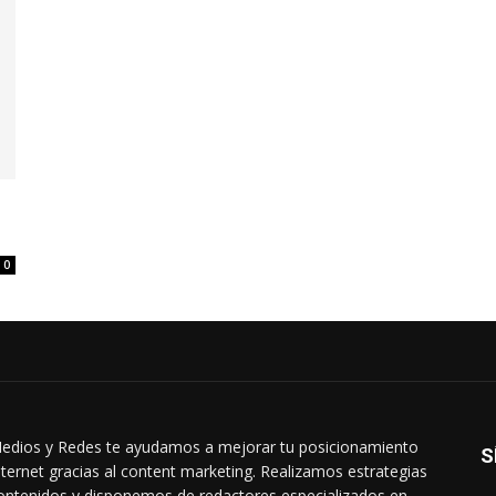
0
edios y Redes te ayudamos a mejorar tu posicionamiento
S
nternet gracias al content marketing. Realizamos estrategias
ontenidos y disponemos de redactores especializados en