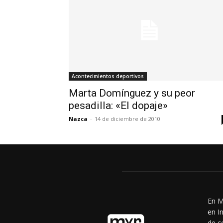
Acontecimientos deportivos
Marta Domínguez y su peor
pesadilla: «El dopaje»
Nazca
-
14 de diciembre de 2010
En M
en I
de c