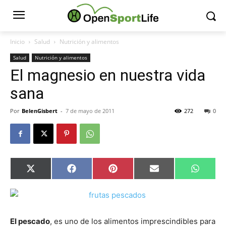
Inicio
Salud
Nutrición y alimentos
Salud
Nutrición y alimentos
El magnesio en nuestra vida
sana
Por
BelenGisbert
-
7 de mayo de 2011
272
0
Compartir
Compartir
Compartir
Compartir
Compar
X
Facebook
Pinterest
Email
Whats
en
en
en
en
en
(Twitter)
El pescado
, es uno de los alimentos imprescindibles para