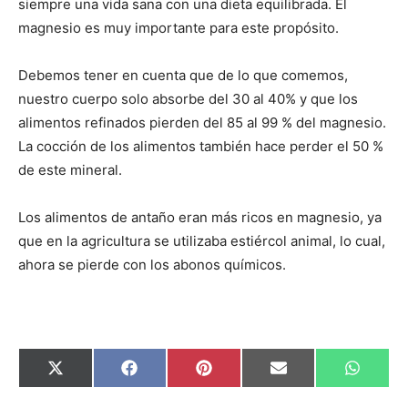
siempre una vida sana con una dieta equilibrada. El
magnesio es muy importante para este propósito.
Debemos tener en cuenta que de lo que comemos,
nuestro cuerpo solo absorbe del 30 al 40% y que los
alimentos refinados pierden del 85 al 99 % del magnesio.
La cocción de los alimentos también hace perder el 50 %
de este mineral.
Los alimentos de antaño eran más ricos en magnesio, ya
que en la agricultura se utilizaba estiércol animal, lo cual,
ahora se pierde con los abonos químicos.
Compartir
Compartir
Compartir
Compartir
Compar
X
Facebook
Pinterest
Email
Whats
en
en
en
en
en
(Twitter)