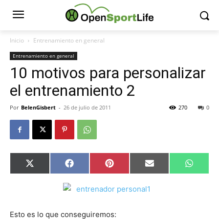
Inicio
Entrenamiento en general
Entrenamiento en general
10 motivos para personalizar
el entrenamiento 2
Por
BelenGisbert
-
26 de julio de 2011
270
0
Compartir
Compartir
Compartir
Compartir
Compar
X
Facebook
Pinterest
Email
Whats
en
en
en
en
en
(Twitter)
Esto es lo que conseguiremos: