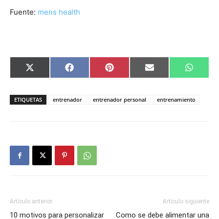
Fuente:
mens health
Compartir
Compartir
Compartir
Compartir
Compar
X
Facebook
Pinterest
Email
Whats
en
en
en
en
en
(Twitter)
ETIQUETAS
entrenador
entrenador personal
entrenamiento
Artículo anterior
Artículo siguiente
10 motivos para personalizar
Como se debe alimentar una