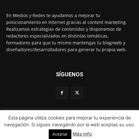
En Medios y Redes te ayudamos a mejorar tu
posicionamiento en Internet gracias al content marketing.
Realizamos estrategias de contenidos y disponemos de
redactores especializados en distintas temáticas,
formadores para que tu mismo mantengas tu blog/web y
diseñadores/desarrolladores para generar tu propia web.
SÍGUENOS
Esta página utiliza cookies para mejorar tu experiencia de
© 1995-2024 Color Vivo Internet. Otros contenidos se cita fuente.
navegación. Si sigues navegando por la web aceptas su uso.
Más info
Aceptar
Aviso legal
Política de privacidad y cookies